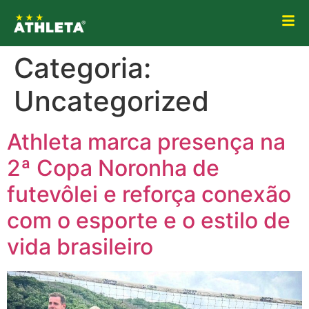
Categoria:
Uncategorized
Athleta marca presença na
2ª Copa Noronha de
futevôlei e reforça conexão
com o esporte e o estilo de
vida brasileiro